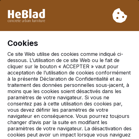
En raison de nos vacances, nous ne livrerons pas de la
semaine 31 à la semaine 33. Veuillez donc tenir compte des
délais de livraison plus longs.
Déjà plus de 30 000 produits vendus
0
Cookies
Ce site Web utilise des cookies comme indiqué ci-
dessous. L’utilisation de ce site Web ou le fait de
Meer
cliquer sur le bouton « ACCEPTER » vaut pour
acceptation de l’utilisation de cookies conformément
à la présente Déclaration de Confidentialité et au
Table de tennis ronde
traitement des données personnelles sous-jacent, à
moins que les cookies soient désactivés dans les
paramètres de votre navigateur. Si vous ne
consentez pas à cette utilisation des cookies par,
vous devez définir les paramètres de votre
navigateur en conséquence. Vous pourrez toujours
changer d’avis par la suite en modifiant les
paramètres de votre navigateur. La désactivation des
cookies peut avoir un impact lorsque vous naviguez