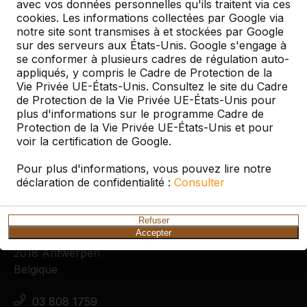
avec vos données personnelles qu'ils traitent via ces
cookies. Les informations collectées par Google via
notre site sont transmises à et stockées par Google
sur des serveurs aux États-Unis. Google s'engage à
se conformer à plusieurs cadres de régulation auto-
appliqués, y compris le Cadre de Protection de la
Vie Privée UE-États-Unis. Consultez le site du Cadre
de Protection de la Vie Privée UE-États-Unis pour
Tennis de table
Cour d’école
Livraison gratuit
plus d'informations sur le programme Cadre de
Des tables de ping-pong
L'espace public
Protection de la Vie Privée UE-États-Unis et pour
voir la certification de Google.
Pour plus d'informations, vous pouvez lire notre
déclaration de confidentialité :
Consulter
Contact
HeBlad Belgique
Refuser
Accepter
Lange Lozanastraat 142
2018 Antwerpen
Belgique
03 808 1759