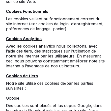
sur ce site Web.
Cookies Fonctionnels
Les cookies veillent au fonctionnement correct du
site internet (ex : cookies de login, d’enregistrement,
préférences de langage, panier).
Cookies Analytics
En plus de nos tables de ping-pong standard en
Avec les cookies analytics nous collectons, avec
béton et les tables de tennis avec angles arrondis,
l’aide des tiers, des statistiques sur l’utilisation de
nous fabriquons également des tables ping-pong en
notre site internet par les utilisateurs. En mesurant
béton rondes avec un diamètre de 260 cm. Ces
ceci nous pouvons constamment améliorer note site
belles tables sont très solides et conviennent de ce
internet a l’avantage de nos utilisateurs.
fait très bien aux espaces public. Nous avons la table
de tennis en plusieurs couleurs.
Cookies de tiers
Regardez les photos ci-dessous pour les différentes
versions.
Notre site utilise des cookies de/par les parties
suivantes :
Google
Des cookies sont placés et lus depuis Google, dans
le cadre de Google Analytics, via notre site. Nous