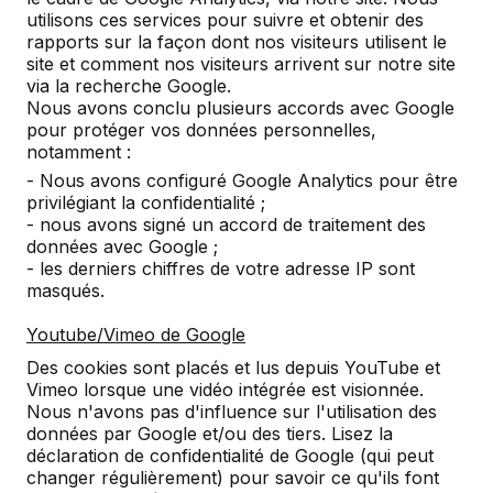
utilisons ces services pour suivre et obtenir des
rapports sur la façon dont nos visiteurs utilisent le
site et comment nos visiteurs arrivent sur notre site
Code
PP.R.GR
PP.R.BL
PP
via la recherche Google.
produit
Nous avons conclu plusieurs accords avec Google
pour protéger vos données personnelles,
Couleur
Vert
Bleu
Nat
notamment :
- Nous avons configuré Google Analytics pour être
privilégiant la confidentialité ;
Cliquez ici pour plus d'informations sur nos tables
- nous avons signé un accord de traitement des
de tennis
.
données avec Google ;
- les derniers chiffres de votre adresse IP sont
masqués.
Youtube/Vimeo de Google
Des cookies sont placés et lus depuis YouTube et
Vimeo lorsque une vidéo intégrée est visionnée.
Nous n'avons pas d'influence sur l'utilisation des
données par Google et/ou des tiers. Lisez la
déclaration de confidentialité de Google (qui peut
changer régulièrement) pour savoir ce qu'ils font