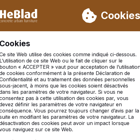
ons pas de la semaine 31 à la semaine 33. Veuillez donc tenir 
Déjà plus de 30 000 produits vendus
Cookie
Se 
Cookies
Ce site Web utilise des cookies comme indiqué ci-dessous.
/
1 Litre Peinture verte
L’utilisation de ce site Web ou le fait de cliquer sur le
bouton « ACCEPTER » vaut pour acceptation de l’utilisatio
de cookies conformément à la présente Déclaration de
Confidentialité et au traitement des données personnelles
sous-jacent, à moins que les cookies soient désactivés
dans les paramètres de votre navigateur. Si vous ne
consentez pas à cette utilisation des cookies par, vous
devez définir les paramètres de votre navigateur en
conséquence. Vous pourrez toujours changer d’avis par la
suite en modifiant les paramètres de votre navigateur. La
désactivation des cookies peut avoir un impact lorsque
vous naviguez sur ce site Web.