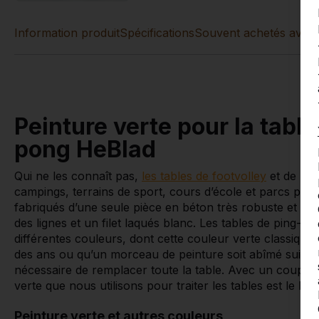
Information produit
Spécifications
Souvent achetés avec 
Peinture verte pour la table
pong HeBlad
Qui ne les connaît pas,
les tables de footvolley
et de
pi
campings, terrains de sport, cours d’école et parcs pub
fabriqués d’une seule pièce en béton très robuste et s
des lignes et un filet laqués blanc. Les tables de ping-po
différentes couleurs, dont cette couleur verte classique. 
des ans ou qu’un morceau de peinture soit abîmé suite 
nécessaire de remplacer toute la table. Avec un coup d
verte que nous utilisons pour traiter les tables est le R
Peinture verte et autres couleurs