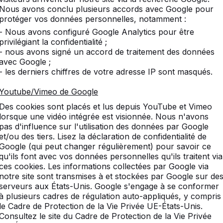
Nous avons conclu plusieurs accords avec Google pour
protéger vos données personnelles, notamment :
:
Produits similaires
- Nous avons configuré Google Analytics pour être
privilégiant la confidentialité ;
- nous avons signé un accord de traitement des données
avec Google ;
- les derniers chiffres de votre adresse IP sont masqués.
 de footvolley et de ping-
Youtube/Vimeo de Google
Des cookies sont placés et lus depuis YouTube et Vimeo
lorsque une vidéo intégrée est visionnée. Nous n'avons
ng-pong
de HeBlad ? On les trouve dans de nombreux
pas d'influence sur l'utilisation des données par Google
lics en Europe et aussi outre-mer. Nos produits sont
et/ou des tiers. Lisez la déclaration de confidentialité de
ont pourvus d’une magnifique couche de laque avec
Google (qui peut changer régulièrement) pour savoir ce
ng et les tables de footvolley sont disponibles en
qu'ils font avec vos données personnelles qu'ils traitent via
ces cookies. Les informations collectées par Google via
Il peut arriver que la couleur verte s’estompe au fil
notre site sont transmises à et stockées par Google sur de
à un choc malencontreux. Heureusement, il n’est pas
serveurs aux États-Unis. Google s'engage à se conformer
e peinture, la table est comme neuve. La couleur
à plusieurs cadres de régulation auto-appliqués, y compris
AL 6009.
le Cadre de Protection de la Vie Privée UE-États-Unis.
Consultez le site du Cadre de Protection de la Vie Privée