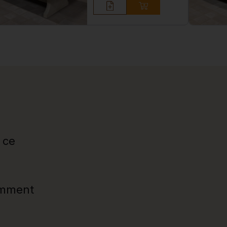
 ce
emment