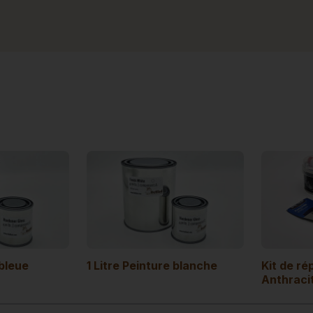
 bleue
1 Litre Peinture blanche
Kit de ré
Anthraci