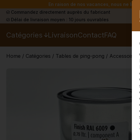
En raison de nos vacances, nous ne livrer
Commandez directement auprès du fabricant
Délai de livraison moyen : 10 jours ouvrables
Catégories
Livraison
Contact
FAQ
Home
/
Catégories
/
Tables de ping-pong
/
Accessoires