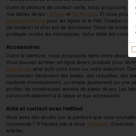
Outre la peinture de couleur verte, nous proposons les
nos tables de jeu :
le bleu
et
l’anthracite
. Et vous pouve
peinture blanche
pour les lignes et le filet. Chaque coul
(la couleur) et d’un pot de durcisseur Gloss (le brillant
protégée contre les intempéries. Votre table est comme
Accessoires
Outre la peinture, nous proposons dans notre assortim
Vous pouvez acheter en ligne divers produits pour don
ping-pong
, ainsi qu’à votre banc ou votre babyfoot. D
commander facilement des balles, des raquettes, des pi
modeste investissement, un simple ajustement ou une p
profiter de nombreuses années de plaisir de jeu. Les tabl
survivront aisément à la laque et aux accessoires.
Aide et contact avec HeBlad
Vous avez des doutes sur la peinture que vous souhaitez
commande ? N’hésitez pas à nous
contacter
. Ensemble,
articles.