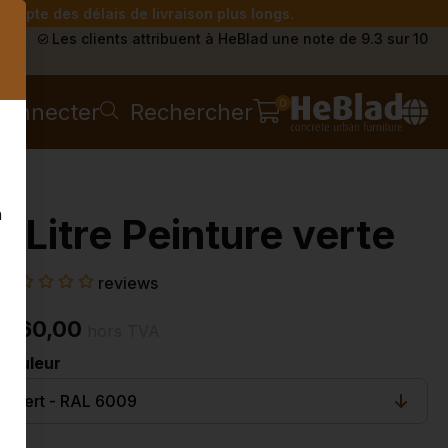
compte des délais de livraison plus longs.
s
Les clients attribuent à HeBlad une note de 9.3 sur 10
0
connecter
Rechercher
n
1 Litre Peinture verte
reviews
€ 60,00
hors TVA
Couleur