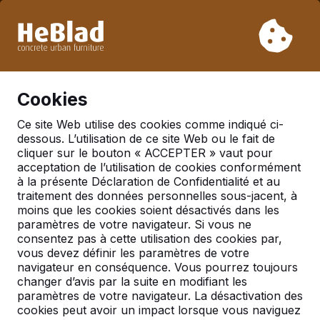
En raison de nos vacances, nous ne livrerons pas de la
semaine 31 à la semaine 33. Veuillez donc tenir compte des
délais de livraison plus longs.
Déjà plus de 30 000 produits vendus
0
Cookies
Ce site Web utilise des cookies comme indiqué ci-
dessous. L’utilisation de ce site Web ou le fait de
Actualités
cliquer sur le bouton « ACCEPTER » vaut pour
acceptation de l’utilisation de cookies conformément
Livraison au plein cœur
à la présente Déclaration de Confidentialité et au
de Paris
traitement des données personnelles sous-jacent, à
moins que les cookies soient désactivés dans les
Ces dernières années, le secteur de vente de Heblad
paramètres de votre navigateur. Si vous ne
s’est considérablement développé. Nous sommes
consentez pas à cette utilisation des cookies par,
vous devez définir les paramètres de votre
fiers de livrer depuis l’année dernière de plus en plus
navigateur en conséquence. Vous pourrez toujours
en France également. Désormais il y a plusieurs
changer d’avis par la suite en modifiant les
campings et cours d'école dans le beau pays qui est
paramètres de votre navigateur. La désactivation des
la France, qui sont agrémentés avec nos tables de
cookies peut avoir un impact lorsque vous naviguez
ping-pong, nos ensemble pique-nique et nos tables