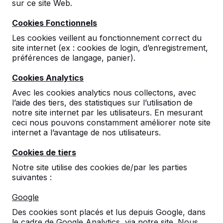
sur ce site Web.
de foot en béton armé.
Début septembre, notre chauffeur a livré une table
Cookies Fonctionnels
de tennis à l’école primaire 'Ecole Arbalète', au plein
Les cookies veillent au fonctionnement correct du
cœur de Paris. C’était un sacré boulot d'arriver avec
site internet (ex : cookies de login, d’enregistrement,
le camion à l’endroit de destination. Mais nous y
préférences de langage, panier).
sommes arrivés ! Voici quelques belles photos, que
nous avons le plaisir de vous montrer.
Cookies Analytics
Avec les cookies analytics nous collectons, avec
l’aide des tiers, des statistiques sur l’utilisation de
notre site internet par les utilisateurs. En mesurant
ceci nous pouvons constamment améliorer note site
internet a l’avantage de nos utilisateurs.
Cookies de tiers
Notre site utilise des cookies de/par les parties
suivantes :
Google
Des cookies sont placés et lus depuis Google, dans
le cadre de Google Analytics, via notre site. Nous