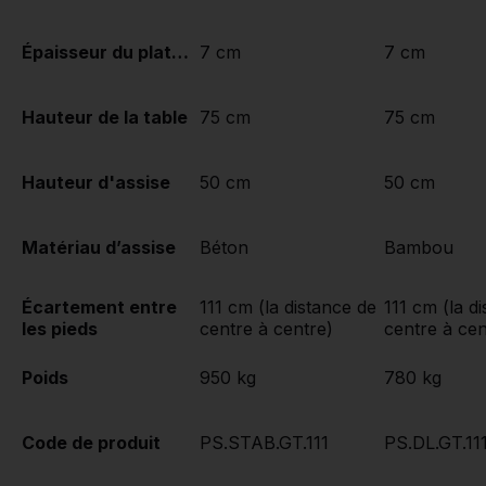
Épaisseur du plateau de table
7 cm
7 cm
Hauteur de la table
75 cm
75 cm
Hauteur d'assise
50 cm
50 cm
Matériau d’assise
Béton
Bambou
Écartement entre
111 cm (la distance de
111 cm (la d
les pieds
centre à centre)
centre à cen
Poids
950 kg
780 kg
Code de produit
PS.STAB.GT.111
PS.DL.GT.11