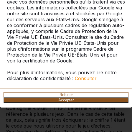
avec vos données personnelles qu'ils traitent via ces
cookies. Les informations collectées par Google via
notre site sont transmises à et stockées par Google
La table multi-jeux avec trois
sur des serveurs aux États-Unis. Google s'engage à
échiquiers
se conformer à plusieurs cadres de régulation auto-
appliqués, y compris le Cadre de Protection de la
Cette magnifique table de jeux a plusieurs fonctions.
Vie Privée UE-États-Unis. Consultez le site du Cadre
En plus d’être un superbe ensemble de pique-nique
de Protection de la Vie Privée UE-États-Unis pour
pouvant facilement accueillir six personnes, cette
plus d'informations sur le programme Cadre de
table permet à trois couples de faire une partie
Protection de la Vie Privée UE-États-Unis et pour
d’échecs. Vous pouvez choisir vous-même les
voir la certification de Google.
plateaux de jeu que vous souhaitez intégrer dans
votre table de jeux. Découvrez notre gamme
Tables
Pour plus d'informations, vous pouvez lire notre
multi-jeux
pour d’autres variantes avec différents
déclaration de confidentialité :
Consulter
jeux.
Que signifient les chiffres de la table multi-
Refuser
jeux ?
Accepter
Que signifie « Multi 1-1-1 » ? Le terme « Multi » fait
référence à plusieurs jeux. Dans le cas de cette table
de jeux, cela signifie trois échiquiers ; le chiffre 1 étant
le code que nous utilisons pour le jeu d’échecs.
Signification des chiffres : 1- Jeu d’échecs 2- Jeu de