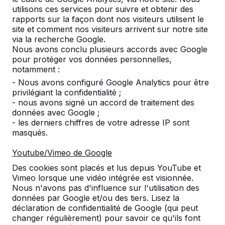
utilisons ces services pour suivre et obtenir des
Nombre
rapports sur la façon dont nos visiteurs utilisent le
site et comment nos visiteurs arrivent sur notre site
via la recherche Google.
Nous avons conclu plusieurs accords avec Google
pour protéger vos données personnelles,
notamment :
Ajouter à la commande
- Nous avons configuré Google Analytics pour être
privilégiant la confidentialité ;
- nous avons signé un accord de traitement des
données avec Google ;
Ajouter à l’offre
- les derniers chiffres de votre adresse IP sont
masqués.
Youtube/Vimeo de Google
Livraison et mise en place gratuites en België.
Des cookies sont placés et lus depuis YouTube et
Vimeo lorsque une vidéo intégrée est visionnée.
Livré dans un délai de 4 semaines ouvrables.
Nous n'avons pas d'influence sur l'utilisation des
Comment se fait la livraison ?
Voir la vidéo
données par Google et/ou des tiers. Lisez la
déclaration de confidentialité de Google (qui peut
changer régulièrement) pour savoir ce qu'ils font