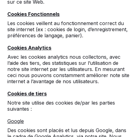
sur ce site Web.
Cookies Fonctionnels
Les cookies veillent au fonctionnement correct du
site internet (ex : cookies de login, d’enregistrement,
préférences de langage, panier).
Cookies Analytics
Table Multi-jeux (1-1-1)
Avec les cookies analytics nous collectons, avec
Standard beton antracite
l’aide des tiers, des statistiques sur l’utilisation de
notre site internet par les utilisateurs. En mesurant
10
reviews
ceci nous pouvons constamment améliorer note site
internet a l’avantage de nos utilisateurs.
€ 2.900,00
hors TVA
Cookies de tiers
2ème produit et suivants
€ 2.800,00
la pièce,
Notre site utilise des cookies de/par les parties
économisez
3%
!
suivantes :
Couleur
Google
Des cookies sont placés et lus depuis Google, dans
le cadre de Google Analytics, via notre site. Nous