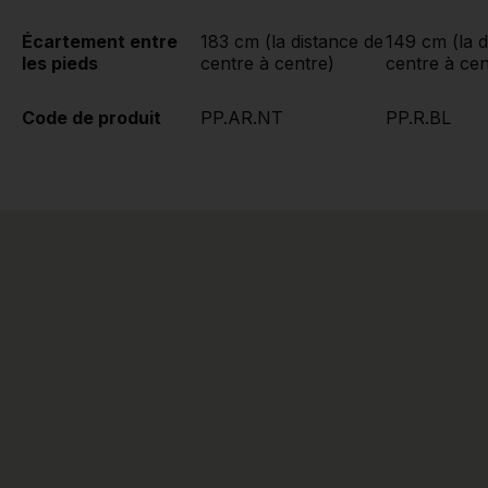
Écartement entre
183 cm (la distance de
149 cm (la d
les pieds
centre à centre)
centre à cen
Code de produit
PP.AR.NT
PP.R.BL