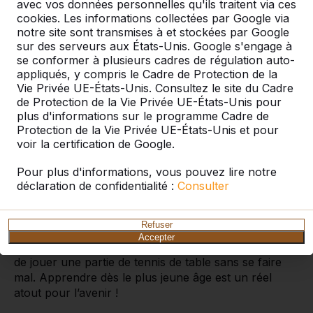
avec vos données personnelles qu'ils traitent via ces
cookies. Les informations collectées par Google via
notre site sont transmises à et stockées par Google
sur des serveurs aux États-Unis. Google s'engage à
se conformer à plusieurs cadres de régulation auto-
Tables de ping-pong en béton
appliqués, y compris le Cadre de Protection de la
avec coins arrondis
Vie Privée UE-États-Unis. Consultez le site du Cadre
de Protection de la Vie Privée UE-États-Unis pour
Nos tables de ping-pong en béton sont un atout
plus d'informations sur le programme Cadre de
indéniable pour tout espace public, camping, jardin
Protection de la Vie Privée UE-États-Unis et pour
ou aire de jeux. Pourquoi des coins arrondis ? La
voir la certification de Google.
table est fabriquée en béton naturel de haute qualité,
un matériau extrêmement dur. Les coins arrondis
Pour plus d'informations, vous pouvez lire notre
rendent l’utilisation de cette table plus sûre. Les
déclaration de confidentialité :
Consulter
joueurs peuvent courir et jouer autour de la table
avec moins de risque de se heurter aux angles vifs
Refuser
dangereux. Cette table de ping-pong aux coins
Accepter
arrondis permet ainsi même aux plus jeunes enfants
de jouer une partie de tennis de table sans se faire
mal. Apprendre dès le plus jeune âge est un réel
atout pour l’avenir !