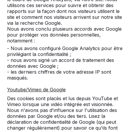
utilisons ces services pour suivre et obtenir des
rapports sur la façon dont nos visiteurs utilisent le
site et comment nos visiteurs arrivent sur notre site
Nombre
via la recherche Google.
Nous avons conclu plusieurs accords avec Google
pour protéger vos données personnelles,
notamment :
- Nous avons configuré Google Analytics pour être
privilégiant la confidentialité ;
Ajouter à la commande
- nous avons signé un accord de traitement des
données avec Google ;
- les derniers chiffres de votre adresse IP sont
masqués.
Ajouter à l’offre
Youtube/Vimeo de Google
Des cookies sont placés et lus depuis YouTube et
Vimeo lorsque une vidéo intégrée est visionnée.
Livraison et mise en place gratuites en België.
Nous n'avons pas d'influence sur l'utilisation des
données par Google et/ou des tiers. Lisez la
Livré dans un délai de 4 semaines ouvrables.
déclaration de confidentialité de Google (qui peut
Comment se fait la livraison ?
Voir la vidéo
changer régulièrement) pour savoir ce qu'ils font