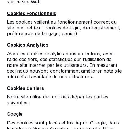
sur ce site Web.
Cookies Fonctionnels
Les cookies veillent au fonctionnement correct du
site internet (ex : cookies de login, d’enregistrement,
préférences de langage, panier).
Cookies Analytics
Avec les cookies analytics nous collectons, avec
l’aide des tiers, des statistiques sur l’utilisation de
Table de ping-pong en
notre site internet par les utilisateurs. En mesurant
béton, arrondie
ceci nous pouvons constamment améliorer note site
internet a l’avantage de nos utilisateurs.
84
reviews
Cookies de tiers
€ 1.850,00
hors TVA
Notre site utilise des cookies de/par les parties
suivantes :
2ème produit et suivants
€ 1.750,00
la pièce,
économisez
5%
!
Google
Des cookies sont placés et lus depuis Google, dans
Couleur
le cadre de Google Analytics, via notre site. Nous