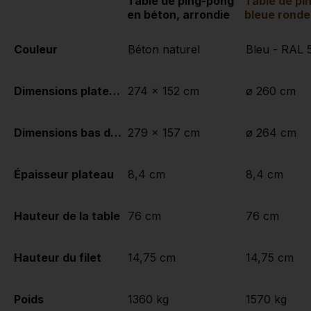
Table de ping-pong
Table de pi
en béton, arrondie
bleue ronde
Couleur
Béton naturel
Bleu - RAL 
Dimensions plateau de jeu (L x l)
274 x 152 cm
ø 260 cm
Dimensions bas de plateau de jeu
279 x 157 cm
ø 264 cm
Épaisseur plateau
8,4 cm
8,4 cm
Hauteur de la table
76 cm
76 cm
Hauteur du filet
14,75 cm
14,75 cm
Poids
1360 kg
1570 kg