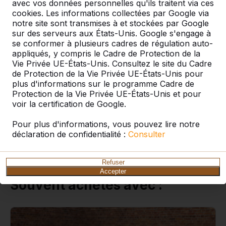
avec vos données personnelles qu'ils traitent via ces
table en béton.
cookies. Les informations collectées par Google via
notre site sont transmises à et stockées par Google
sur des serveurs aux États-Unis. Google s'engage à
se conformer à plusieurs cadres de régulation auto-
Spécifications
appliqués, y compris le Cadre de Protection de la
Vie Privée UE-États-Unis. Consultez le site du Cadre
de Protection de la Vie Privée UE-États-Unis pour
Code de produit
OVAB.PP.SET
plus d'informations sur le programme Cadre de
Protection de la Vie Privée UE-États-Unis et pour
voir la certification de Google.
Caractéristiques
Base Set de base en
Pour plus d'informations, vous pouvez lire notre
béton anthracite pour
déclaration de confidentialité :
Consulter
diverses tables
Refuser
Accepter
Souvent achetés avec :