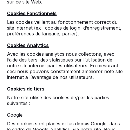
sur ce site Web.
Cookies Fonctionnels
Les cookies veillent au fonctionnement correct du
site internet (ex : cookies de login, d’enregistrement,
préférences de langage, panier).
Cookies Analytics
Base Set de base en
Avec les cookies analytics nous collectons, avec
béton anthracite pour
l’aide des tiers, des statistiques sur l’utilisation de
diverses tables
notre site internet par les utilisateurs. En mesurant
ceci nous pouvons constamment améliorer note site
internet a l’avantage de nos utilisateurs.
reviews
Cookies de tiers
€ 175,00
hors TVA
Notre site utilise des cookies de/par les parties
Couleur
suivantes :
Google
Des cookies sont placés et lus depuis Google, dans
Nombre
le cadre de Google Analytics, via notre site. Nous