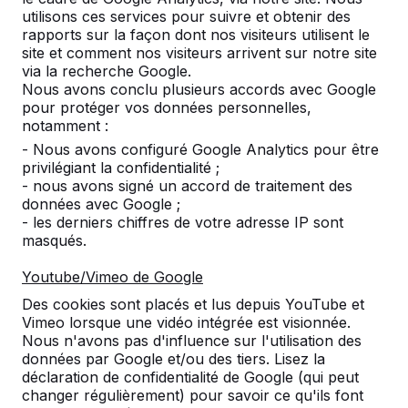
utilisons ces services pour suivre et obtenir des
rapports sur la façon dont nos visiteurs utilisent le
site et comment nos visiteurs arrivent sur notre site
via la recherche Google.
Nous avons conclu plusieurs accords avec Google
pour protéger vos données personnelles,
Ajouter à la commande
notamment :
- Nous avons configuré Google Analytics pour être
privilégiant la confidentialité ;
Ajouter à l’offre
- nous avons signé un accord de traitement des
données avec Google ;
- les derniers chiffres de votre adresse IP sont
masqués.
Livraison et mise en place gratuites en België.
Youtube/Vimeo de Google
Livré dans un délai de 4 semaines ouvrables.
Des cookies sont placés et lus depuis YouTube et
Comment se fait la livraison ?
Voir la vidéo
Vimeo lorsque une vidéo intégrée est visionnée.
Nous n'avons pas d'influence sur l'utilisation des
données par Google et/ou des tiers. Lisez la
déclaration de confidentialité de Google (qui peut
changer régulièrement) pour savoir ce qu'ils font
Disponible uniquement sur commande avec une